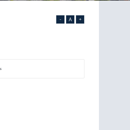
-
A
+
26