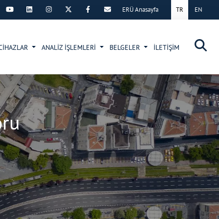
ERÜ Anasayfa
TR
EN
×
CİHAZLAR
ANALİZ İŞLEMLERİ
BELGELER
İLETİŞİM
oru