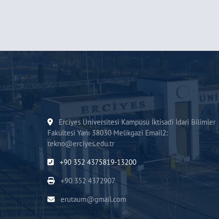
Erciyes Üniversitesi Kampüsü İktisadi İdari Bilimler
Fakültesi Yanı 38030 Melikgazi Email2:
tekno@erciyes.edu.tr
+90 352 4375819-13200
+90 352 4372907
erutaum@gmail.com